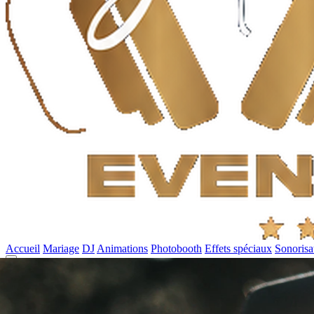
Accueil
Mariage
DJ
Animations
Photobooth
Effets spéciaux
Sonorisa