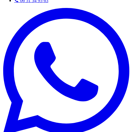
📞
06 51 34 95 63