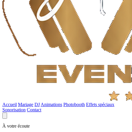
Accueil
Mariage
DJ
Animations
Photobooth
Effets spéciaux
Sonorisation
Contact
À votre écoute