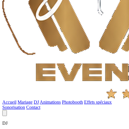
Accueil
Mariage
DJ
Animations
Photobooth
Effets spéciaux
Sonorisation
Contact
DJ